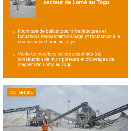
secteur de Lomé au Togo
Fourniture de ballast pour infrastructures et
fondations nécessitant drainage et résistance à la
compression Lomé au Togo
Vente de moellons calibrés destinés à la
construction de murs porteurs et d’ouvrages de
maçonnerie Lomé au Togo
CATÉGORIE