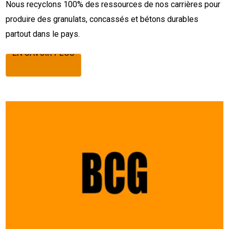
Nous recyclons 100% des ressources de nos carrières pour
produire des granulats, concassés et bétons durables
partout dans le pays.
EN SAVOIR PLUS
EN SAVOIR PLUS