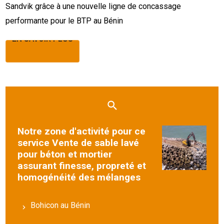
Sandvik grâce à une nouvelle ligne de concassage
performante pour le BTP au Bénin
EN SAVOIR PLUS
EN SAVOIR PLUS
Notre zone d'activité pour ce
service Vente de sable lavé
pour béton et mortier
assurant finesse, propreté et
homogénéité des mélanges
Bohicon au Bénin